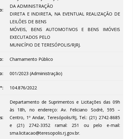
DA ADMINISTRAÇÃO
o:
DIRETA E INDIRETA, NA EVENTUAL REALIZAÇÃO DE
LEILÕES DE BENS
MÓVEIS, BENS AUTOMOTIVOS E BENS IMÓVEIS
EXECUTADOS PELO
MUNICÍPIO DE TERESÓPOLIS/RJRJ.
o:
Chamamento Público
o:
001/2023 (Admiinistração)
°:
104.876/2022
Departamento de Suprimentos e Licitações das 09h
às 18h, no endereço: Av. Feliciano Sodré, 595 –
s:
Centro, 1º Andar, Teresópolis/RJ, Tel.: (21) 2742-8685
e (21) 2742-3352 ramal: 251 ou pelo e-mail:
sma.licitacao@teresopolis.rj.gov.br.