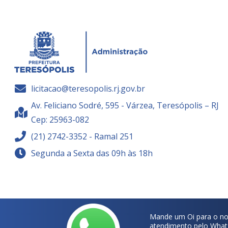
licitacao@teresopolis.rj.gov.br
Av. Feliciano Sodré, 595 - Várzea, Teresópolis – RJ
Cep: 25963-082
(21) 2742-3352 - Ramal 251
Segunda a Sexta das 09h às 18h
Mande um Oi para o no
atendimento pelo What