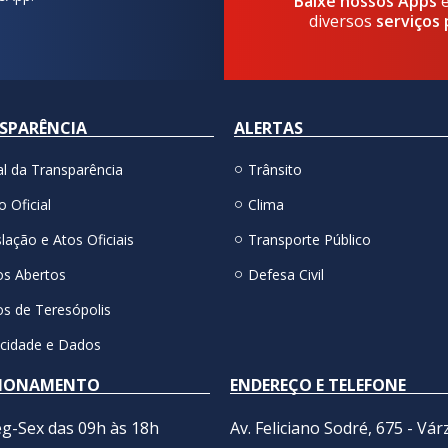
Baixe nossos Apps
diversos
serviços 
SPARÊNCIA
ALERTAS
al da Transparência
Trânsito
o Oficial
Clima
lação e Atos Oficiais
Transporte Público
s Abertos
Defesa Civil
s de Teresópolis
acidade e Dados
IONAMENTO
ENDEREÇO E TELEFONE
g-Sex das 09h às 18h
Av. Feliciano Sodré, 675 - Vár