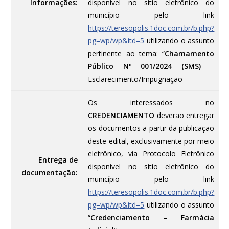
Informações:
disponível no sítio eletrônico do
município pelo link
https://teresopolis.1doc.com.br/b.php?
pg=wp/wp&itd=5
utilizando o assunto
pertinente ao tema: “
Chamamento
Público Nº 001/2024 (SMS)
–
Esclarecimento/Impugnação
Os interessados no
CREDENCIAMENTO
deverão entregar
os documentos a partir da publicação
deste edital, exclusivamente por meio
eletrônico, via Protocolo Eletrônico
Entrega de
disponível no sítio eletrônico do
documentação:
município pelo link
https://teresopolis.1doc.com.br/b.php?
pg=wp/wp&itd=5
utilizando o assunto
“
Credenciamento – Farmácia