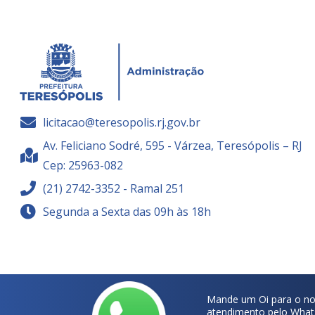
licitacao@teresopolis.rj.gov.br
Av. Feliciano Sodré, 595 - Várzea, Teresópolis – RJ
Cep: 25963-082
(21) 2742-3352 - Ramal 251
Segunda a Sexta das 09h às 18h
Mande um Oi para o no
atendimento pelo What