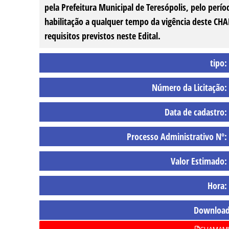
pela Prefeitura Municipal de Teresópolis, pelo perí
habilitação a qualquer tempo da vigência deste 
requisitos previstos neste Edital.
tipo:
Número da Licitação:
Data de cadastro:
Processo Administrativo Nº:
Valor Estimado:
Hora:
Download
CHAMAME