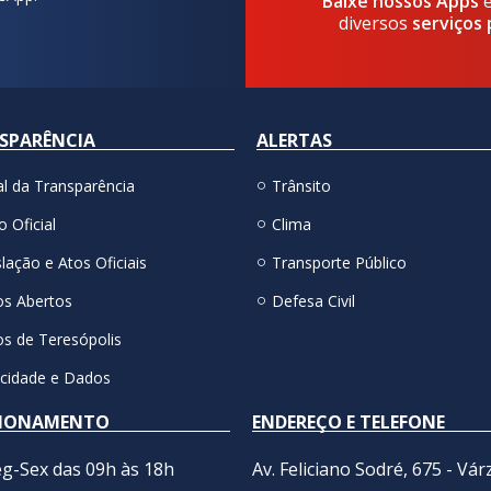
Baixe nossos Apps
diversos
serviços 
SPARÊNCIA
ALERTAS
al da Transparência
Trânsito
o Oficial
Clima
lação e Atos Oficiais
Transporte Público
s Abertos
Defesa Civil
s de Teresópolis
acidade e Dados
IONAMENTO
ENDEREÇO E TELEFONE
g-Sex das 09h às 18h
Av. Feliciano Sodré, 675 - Vár