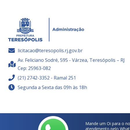
licitacao@teresopolis.rj.gov.br
Av. Feliciano Sodré, 595 - Várzea, Teresópolis – RJ
Cep: 25963-082
(21) 2742-3352 - Ramal 251
Segunda a Sexta das 09h às 18h
Mande um Oi para o no
atendimento pelo What