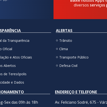
Baixe nossos Apps
diversos
serviços 
SPARÊNCIA
ALERTAS
al da Transparência
Trânsito
o Oficial
Clima
lação e Atos Oficiais
Transporte Público
s Abertos
Defesa Civil
s de Teresópolis
acidade e Dados
IONAMENTO
ENDEREÇO E TELEFONE
g-Sex das 09h às 18h
Av. Feliciano Sodré, 675 - Vár