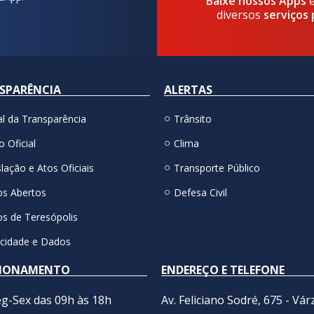
Baixe nossos Apps
diversos
serviços 
SPARÊNCIA
ALERTAS
al da Transparência
Trânsito
o Oficial
Clima
lação e Atos Oficiais
Transporte Público
s Abertos
Defesa Civil
s de Teresópolis
acidade e Dados
IONAMENTO
ENDEREÇO E TELEFONE
g-Sex das 09h às 18h
Av. Feliciano Sodré, 675 - Vár