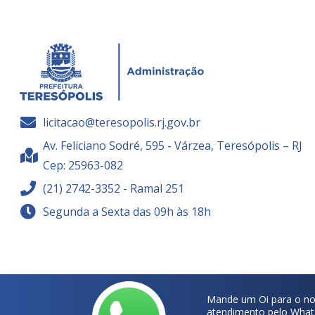
licitacao@teresopolis.rj.gov.br
Av. Feliciano Sodré, 595 - Várzea, Teresópolis – RJ
Cep: 25963-082
(21) 2742-3352 - Ramal 251
Segunda a Sexta das 09h às 18h
Mande um Oi para o no
atendimento pelo What