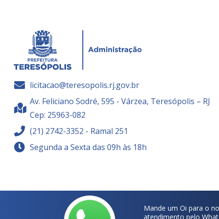
licitacao@teresopolis.rj.gov.br
Av. Feliciano Sodré, 595 - Várzea, Teresópolis – RJ
Cep: 25963-082
(21) 2742-3352 - Ramal 251
Segunda a Sexta das 09h às 18h
Mande um Oi para o no
atendimento pelo What