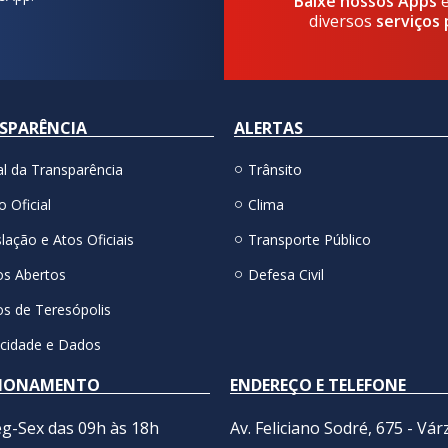
Baixe nossos Apps
diversos
serviços 
SPARÊNCIA
ALERTAS
al da Transparência
Trânsito
o Oficial
Clima
lação e Atos Oficiais
Transporte Público
s Abertos
Defesa Civil
s de Teresópolis
acidade e Dados
IONAMENTO
ENDEREÇO E TELEFONE
g-Sex das 09h às 18h
Av. Feliciano Sodré, 675 - Vár