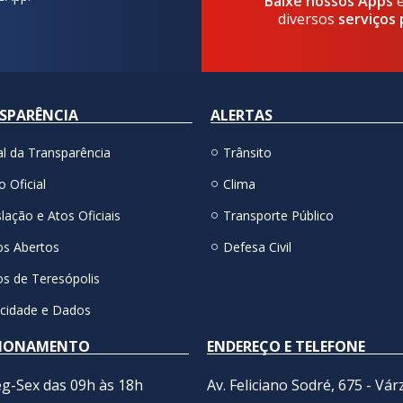
Baixe nossos Apps
diversos
serviços 
SPARÊNCIA
ALERTAS
al da Transparência
Trânsito
o Oficial
Clima
lação e Atos Oficiais
Transporte Público
s Abertos
Defesa Civil
s de Teresópolis
acidade e Dados
IONAMENTO
ENDEREÇO E TELEFONE
g-Sex das 09h às 18h
Av. Feliciano Sodré, 675 - Vár