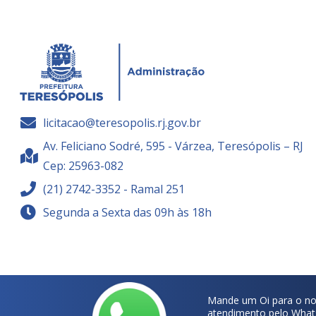
licitacao@teresopolis.rj.gov.br
Av. Feliciano Sodré, 595 - Várzea, Teresópolis – RJ
Cep: 25963-082
(21) 2742-3352 - Ramal 251
Segunda a Sexta das 09h às 18h
Mande um Oi para o no
atendimento pelo What