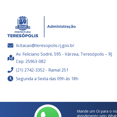
licitacao@teresopolis.rj.gov.br
Av. Feliciano Sodré, 595 - Várzea, Teresópolis – RJ
Cep: 25963-082
(21) 2742-3352 - Ramal 251
Segunda a Sexta das 09h às 18h
Mande um Oi para o no
atendimento pelo What