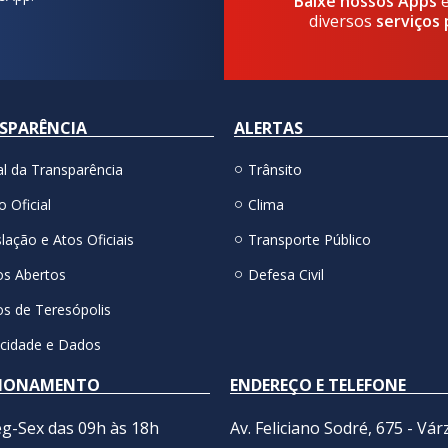
Baixe nossos Apps
diversos
serviços 
SPARÊNCIA
ALERTAS
al da Transparência
Trânsito
o Oficial
Clima
lação e Atos Oficiais
Transporte Público
s Abertos
Defesa Civil
s de Teresópolis
acidade e Dados
IONAMENTO
ENDEREÇO E TELEFONE
g-Sex das 09h às 18h
Av. Feliciano Sodré, 675 - Vár