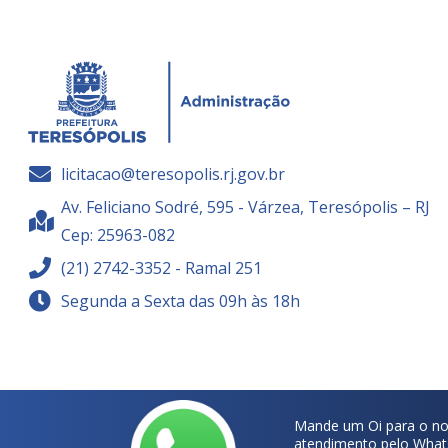
licitacao@teresopolis.rj.gov.br
Av. Feliciano Sodré, 595 - Várzea, Teresópolis – RJ
Cep: 25963-082
(21) 2742-3352 - Ramal 251
Segunda a Sexta das 09h às 18h
Mande um Oi para o no
atendimento pelo What