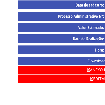
Data de cadastro:
Processo Administrativo Nº:
Valor Estimado:
Data da Realização:
Hora:
Download
ANEXO I
EDITAL