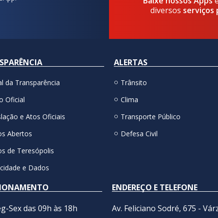
Baixe nossos Apps
diversos
serviços 
SPARÊNCIA
ALERTAS
al da Transparência
Trânsito
o Oficial
Clima
lação e Atos Oficiais
Transporte Público
s Abertos
Defesa Civil
s de Teresópolis
acidade e Dados
IONAMENTO
ENDEREÇO E TELEFONE
g-Sex das 09h às 18h
Av. Feliciano Sodré, 675 - Vár