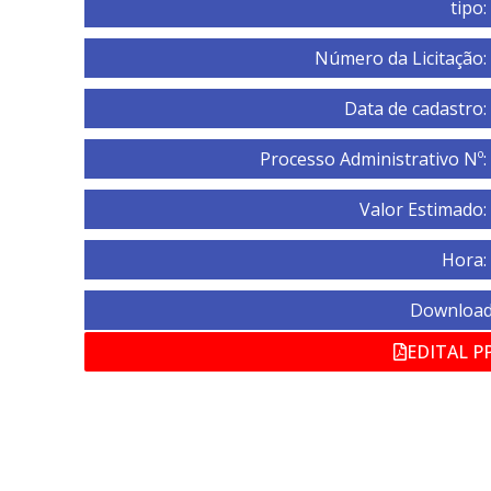
tipo:
Número da Licitação:
Data de cadastro:
Processo Administrativo Nº:
Valor Estimado:
Hora:
Download
EDITAL PP