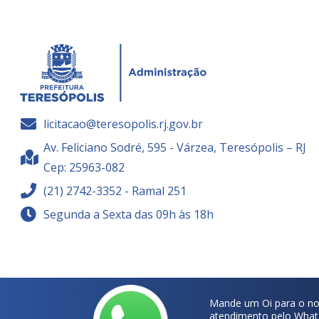
licitacao@teresopolis.rj.gov.br
Av. Feliciano Sodré, 595 - Várzea, Teresópolis – RJ
Cep: 25963-082
(21) 2742-3352 - Ramal 251
Segunda a Sexta das 09h às 18h
Mande um Oi para o no
atendimento pelo What