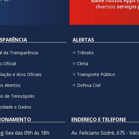
Baixe nossos Apps
diversos
serviços 
SPARÊNCIA
ALERTAS
al da Transparência
Trânsito
o Oficial
Clima
lação e Atos Oficiais
Transporte Público
s Abertos
Defesa Civil
s de Teresópolis
acidade e Dados
IONAMENTO
ENDEREÇO E TELEFONE
g-Sex das 09h às 18h
Av. Feliciano Sodré, 675 - Vár