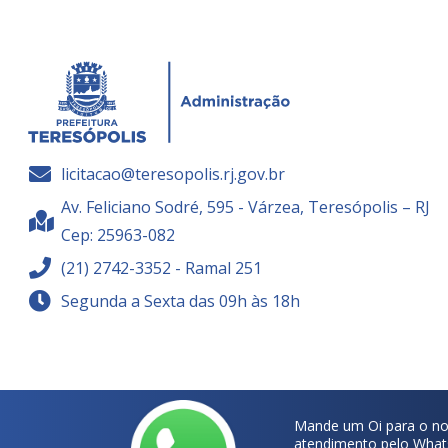
licitacao@teresopolis.rj.gov.br
Av. Feliciano Sodré, 595 - Várzea, Teresópolis – RJ
Cep: 25963-082
(21) 2742-3352 - Ramal 251
Segunda a Sexta das 09h às 18h
Mande um Oi para o no
atendimento pelo What