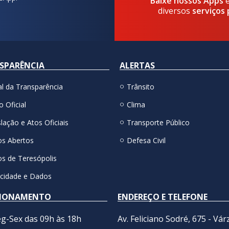
Baixe nossos Apps
diversos
serviços 
SPARÊNCIA
ALERTAS
al da Transparência
Trânsito
o Oficial
Clima
lação e Atos Oficiais
Transporte Público
s Abertos
Defesa Civil
s de Teresópolis
acidade e Dados
IONAMENTO
ENDEREÇO E TELEFONE
g-Sex das 09h às 18h
Av. Feliciano Sodré, 675 - Vár