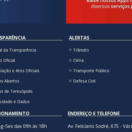
Baixe nossos Apps
diversos
serviços 
SPARÊNCIA
ALERTAS
al da Transparência
Trânsito
o Oficial
Clima
lação e Atos Oficiais
Transporte Público
s Abertos
Defesa Civil
s de Teresópolis
acidade e Dados
IONAMENTO
ENDEREÇO E TELEFONE
g-Sex das 09h às 18h
Av. Feliciano Sodré, 675 - Vár