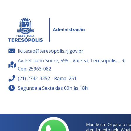
licitacao@teresopolis.rj.gov.br
Av. Feliciano Sodré, 595 - Várzea, Teresópolis – RJ
Cep: 25963-082
(21) 2742-3352 - Ramal 251
Segunda a Sexta das 09h às 18h
Mande um Oi para o no
atendimento pelo What