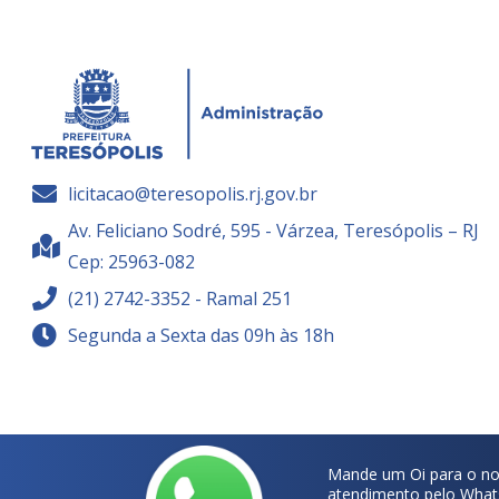
licitacao@teresopolis.rj.gov.br
Av. Feliciano Sodré, 595 - Várzea, Teresópolis – RJ
Cep: 25963-082
(21) 2742-3352 - Ramal 251
Segunda a Sexta das 09h às 18h
Mande um Oi para o no
atendimento pelo What