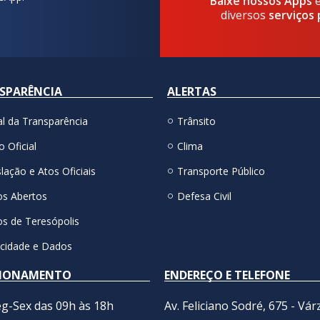
Baixe nossos Apps
diversos
serviços 
SPARÊNCIA
ALERTAS
al da Transparência
Trânsito
o Oficial
Clima
lação e Atos Oficiais
Transporte Público
s Abertos
Defesa Civil
s de Teresópolis
acidade e Dados
IONAMENTO
ENDEREÇO E TELEFONE
g-Sex das 09h às 18h
Av. Feliciano Sodré, 675 - Vár