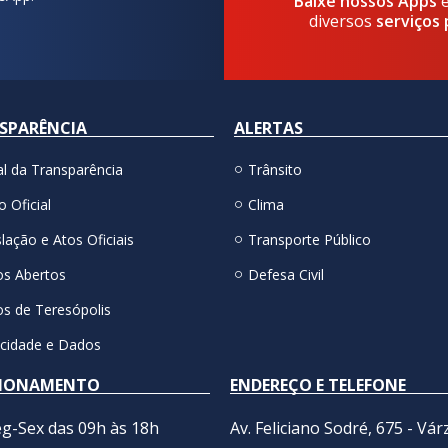
Baixe nossos Apps
diversos
serviços 
SPARÊNCIA
ALERTAS
al da Transparência
Trânsito
o Oficial
Clima
lação e Atos Oficiais
Transporte Público
s Abertos
Defesa Civil
s de Teresópolis
acidade e Dados
IONAMENTO
ENDEREÇO E TELEFONE
g-Sex das 09h às 18h
Av. Feliciano Sodré, 675 - Vár