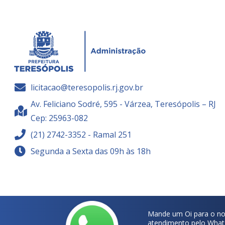
licitacao@teresopolis.rj.gov.br
Av. Feliciano Sodré, 595 - Várzea, Teresópolis – RJ
Cep: 25963-082
(21) 2742-3352 - Ramal 251
Segunda a Sexta das 09h às 18h
Mande um Oi para o no
atendimento pelo What