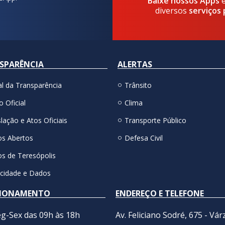
Baixe nossos Apps
diversos
serviços 
SPARÊNCIA
ALERTAS
al da Transparência
Trânsito
o Oficial
Clima
lação e Atos Oficiais
Transporte Público
s Abertos
Defesa Civil
s de Teresópolis
acidade e Dados
IONAMENTO
ENDEREÇO E TELEFONE
g-Sex das 09h às 18h
Av. Feliciano Sodré, 675 - Vár