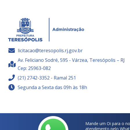
licitacao@teresopolis.rj.gov.br
Av. Feliciano Sodré, 595 - Várzea, Teresópolis – RJ
Cep: 25963-082
(21) 2742-3352 - Ramal 251
Segunda a Sexta das 09h às 18h
Mande um Oi para o no
atendimento pelo What