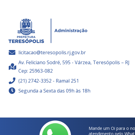
licitacao@teresopolis.rj.gov.br
Av. Feliciano Sodré, 595 - Várzea, Teresópolis – RJ
Cep: 25963-082
(21) 2742-3352 - Ramal 251
Segunda a Sexta das 09h às 18h
Mande um Oi para o no
atendimento pelo What