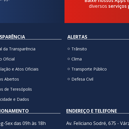
Baixe nossos Apps
diversos
serviços 
SPARÊNCIA
ALERTAS
al da Transparência
Trânsito
o Oficial
Clima
lação e Atos Oficiais
Transporte Público
s Abertos
Defesa Civil
s de Teresópolis
acidade e Dados
IONAMENTO
ENDEREÇO E TELEFONE
g-Sex das 09h às 18h
Av. Feliciano Sodré, 675 - Vár