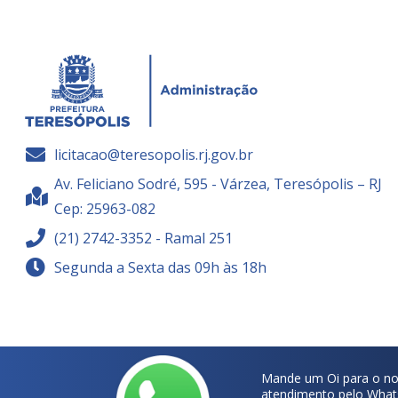
licitacao@teresopolis.rj.gov.br
Av. Feliciano Sodré, 595 - Várzea, Teresópolis – RJ
Cep: 25963-082
(21) 2742-3352 - Ramal 251
Segunda a Sexta das 09h às 18h
Mande um Oi para o no
atendimento pelo What