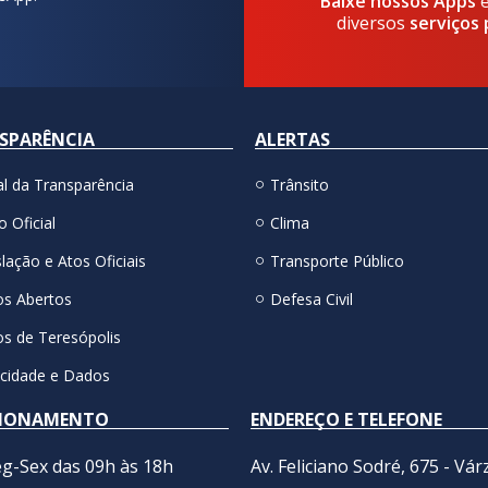
Baixe nossos Apps
diversos
serviços 
SPARÊNCIA
ALERTAS
al da Transparência
Trânsito
o Oficial
Clima
lação e Atos Oficiais
Transporte Público
s Abertos
Defesa Civil
s de Teresópolis
acidade e Dados
IONAMENTO
ENDEREÇO E TELEFONE
g-Sex das 09h às 18h
Av. Feliciano Sodré, 675 - Vár