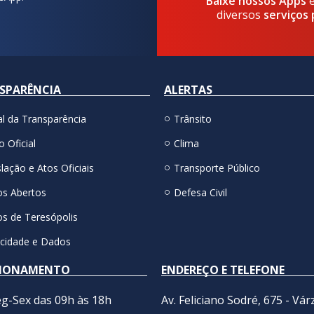
Baixe nossos Apps
diversos
serviços 
SPARÊNCIA
ALERTAS
al da Transparência
Trânsito
o Oficial
Clima
lação e Atos Oficiais
Transporte Público
s Abertos
Defesa Civil
s de Teresópolis
acidade e Dados
IONAMENTO
ENDEREÇO E TELEFONE
g-Sex das 09h às 18h
Av. Feliciano Sodré, 675 - Vár