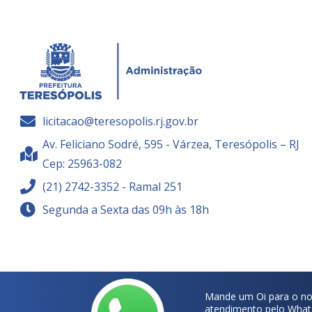
licitacao@teresopolis.rj.gov.br
Av. Feliciano Sodré, 595 - Várzea, Teresópolis – RJ
Cep: 25963-082
(21) 2742-3352 - Ramal 251
Segunda a Sexta das 09h às 18h
Mande um Oi para o no
atendimento pelo What