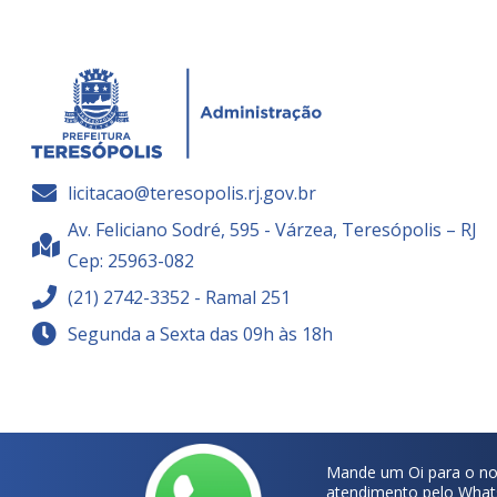
licitacao@teresopolis.rj.gov.br
Av. Feliciano Sodré, 595 - Várzea, Teresópolis – RJ
Cep: 25963-082
(21) 2742-3352 - Ramal 251
Segunda a Sexta das 09h às 18h
Mande um Oi para o no
atendimento pelo What