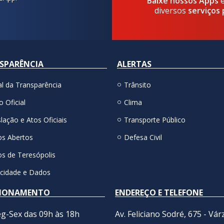
Baixe nossos Apps
diversos
serviços 
SPARÊNCIA
ALERTAS
al da Transparência
Trânsito
o Oficial
Clima
lação e Atos Oficiais
Transporte Público
s Abertos
Defesa Civil
s de Teresópolis
acidade e Dados
IONAMENTO
ENDEREÇO E TELEFONE
g-Sex das 09h às 18h
Av. Feliciano Sodré, 675 - Vár