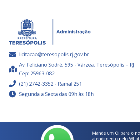
licitacao@teresopolis.rj.gov.br
Av. Feliciano Sodré, 595 - Várzea, Teresópolis – RJ
Cep: 25963-082
(21) 2742-3352 - Ramal 251
Segunda a Sexta das 09h às 18h
Mande um Oi para o no
atendimento pelo What