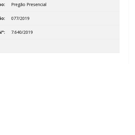
po:
Pregão Presencial
ão:
077/2019
N°:
7.640/2019