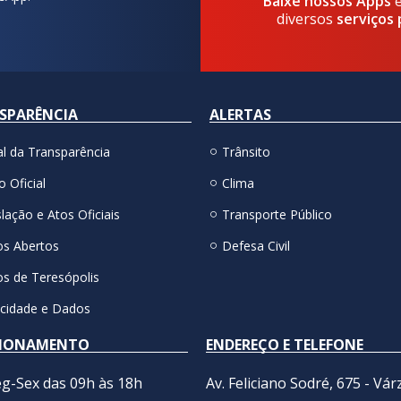
Baixe nossos Apps
diversos
serviços 
SPARÊNCIA
ALERTAS
al da Transparência
Trânsito
o Oficial
Clima
lação e Atos Oficiais
Transporte Público
s Abertos
Defesa Civil
s de Teresópolis
acidade e Dados
IONAMENTO
ENDEREÇO E TELEFONE
g-Sex das 09h às 18h
Av. Feliciano Sodré, 675 - Vár