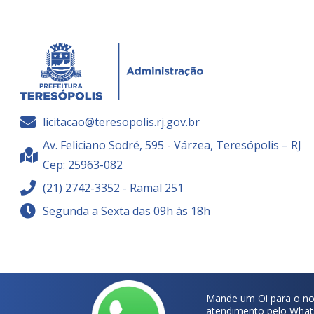
licitacao@teresopolis.rj.gov.br
Av. Feliciano Sodré, 595 - Várzea, Teresópolis – RJ
Cep: 25963-082
(21) 2742-3352 - Ramal 251
Segunda a Sexta das 09h às 18h
Mande um Oi para o no
atendimento pelo What