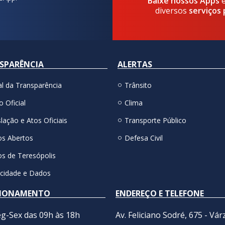
Baixe nossos Apps
diversos
serviços 
SPARÊNCIA
ALERTAS
al da Transparência
Trânsito
o Oficial
Clima
lação e Atos Oficiais
Transporte Público
s Abertos
Defesa Civil
s de Teresópolis
acidade e Dados
IONAMENTO
ENDEREÇO E TELEFONE
g-Sex das 09h às 18h
Av. Feliciano Sodré, 675 - Vár