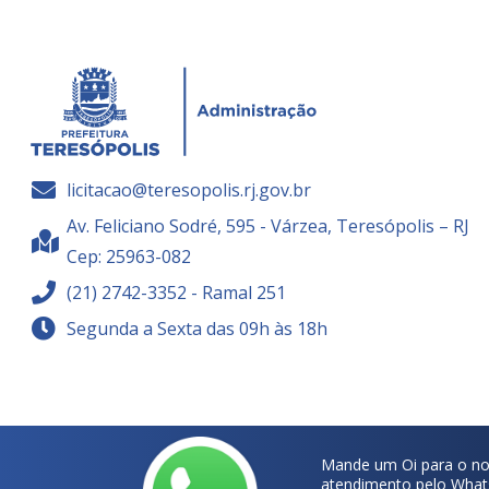
licitacao@teresopolis.rj.gov.br
Av. Feliciano Sodré, 595 - Várzea, Teresópolis – RJ
Cep: 25963-082
(21) 2742-3352 - Ramal 251
Segunda a Sexta das 09h às 18h
Mande um Oi para o no
atendimento pelo What