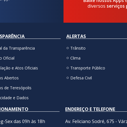
Baixe nossos Apps
diversos
serviços 
SPARÊNCIA
ALERTAS
al da Transparência
Trânsito
o Oficial
Clima
lação e Atos Oficiais
Transporte Público
s Abertos
Defesa Civil
s de Teresópolis
acidade e Dados
IONAMENTO
ENDEREÇO E TELEFONE
g-Sex das 09h às 18h
Av. Feliciano Sodré, 675 - Vár