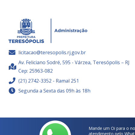
licitacao@teresopolis.rj.gov.br
Av. Feliciano Sodré, 595 - Várzea, Teresópolis – RJ
Cep: 25963-082
(21) 2742-3352 - Ramal 251
Segunda a Sexta das 09h às 18h
Mande um Oi para o no
atendimento pelo What