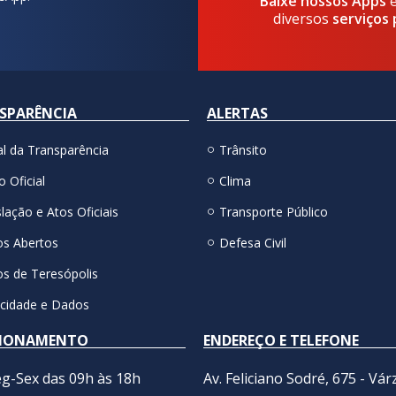
Baixe nossos Apps
diversos
serviços 
SPARÊNCIA
ALERTAS
al da Transparência
Trânsito
o Oficial
Clima
lação e Atos Oficiais
Transporte Público
s Abertos
Defesa Civil
s de Teresópolis
acidade e Dados
IONAMENTO
ENDEREÇO E TELEFONE
g-Sex das 09h às 18h
Av. Feliciano Sodré, 675 - Vár