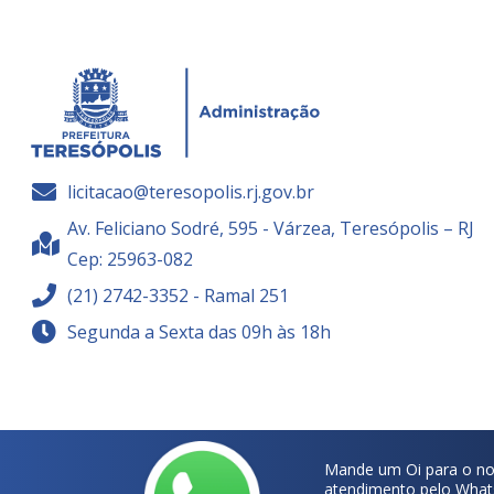
licitacao@teresopolis.rj.gov.br
Av. Feliciano Sodré, 595 - Várzea, Teresópolis – RJ
Cep: 25963-082
(21) 2742-3352 - Ramal 251
Segunda a Sexta das 09h às 18h
Mande um Oi para o no
atendimento pelo What