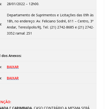
s:
28/01/2022 – 12h00.
Departamento de Suprimentos e Licitações das 09h às
18h, no endereço: Av. Feliciano Sodré, 611 – Centro, 3º
s:
Andar, Teresópolis/RJ, Tel.: (21) 2742-8685 e (21) 2742-
3352 ramal: 251
 dos Anexos:
o:
BAIXAR
a:
BAIXAR
ENÇÃO:
NADA
E
CARIMBADA
, CASO CONTRÁRIO A MESMA SERÁ