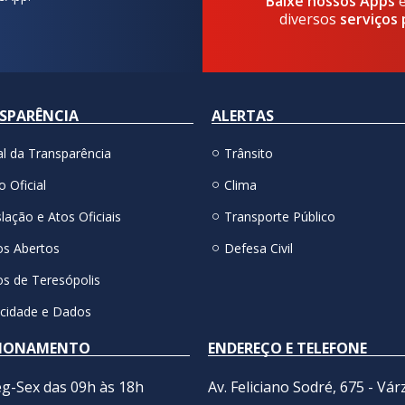
Baixe nossos Apps
diversos
serviços 
SPARÊNCIA
ALERTAS
al da Transparência
Trânsito
o Oficial
Clima
lação e Atos Oficiais
Transporte Público
s Abertos
Defesa Civil
s de Teresópolis
acidade e Dados
IONAMENTO
ENDEREÇO E TELEFONE
g-Sex das 09h às 18h
Av. Feliciano Sodré, 675 - Vár