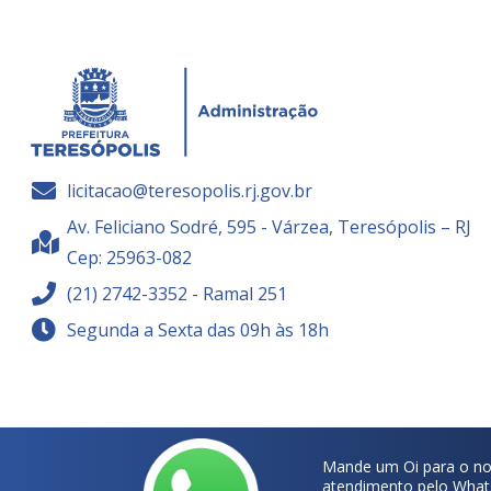
licitacao@teresopolis.rj.gov.br
Av. Feliciano Sodré, 595 - Várzea, Teresópolis – RJ
Cep: 25963-082
(21) 2742-3352 - Ramal 251
Segunda a Sexta das 09h às 18h
Mande um Oi para o no
atendimento pelo What