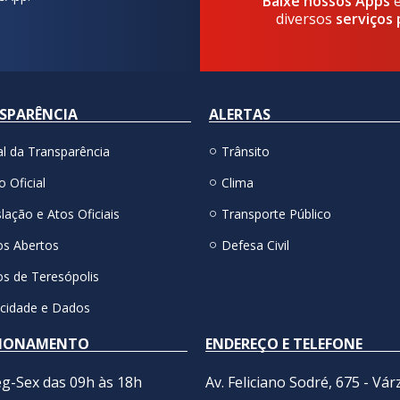
Baixe nossos Apps
diversos
serviços 
SPARÊNCIA
ALERTAS
al da Transparência
Trânsito
o Oficial
Clima
lação e Atos Oficiais
Transporte Público
s Abertos
Defesa Civil
s de Teresópolis
acidade e Dados
IONAMENTO
ENDEREÇO E TELEFONE
g-Sex das 09h às 18h
Av. Feliciano Sodré, 675 - Vár