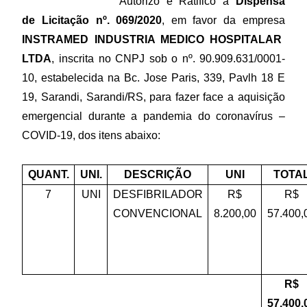
Autorizo e Ratifico a
Dispensa
de Licitação nº. 069/2020
, em
favor
da empresa
INSTRAMED INDUSTRIA MEDICO HOSPITALAR
LTDA
, inscrita no CNPJ sob o nº.
90.909.631/0001-
10, estabelecida na
Bc
. Jose Paris, 339,
Pavlh
18 E
19, Sarandi, Sarandi/RS, para fazer face a aquisição
emergencial durante a pandemia do coronavírus –
COVID-19, dos itens abaixo:
QUANT.
UNI.
DESCRIÇÃO
UNI
TOTA
7
UNI
DESFIBRILADOR
R$
R$
CONVENCIONAL
8.200,00
57.400,
R$
57.400,