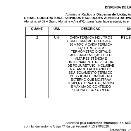
DISPENSA DE LI
Autorizo e Ratifico a
Dispensa de Licitação
GERAL, CONSTRUTORA, SERVICOS E SOLUCOES ADMINISTRATIVAS
Afonsina, nº 32 – Bairro Afonsina – Areal/RJ, para fazer face a aquisição
QUANT.
UNI.
DESCRIÇÃO
UN
2
UNI
CAIXA TÉRMICA 142 LITROS
R$ 1.9
COM TERMÔMETRO DIGITAL -
50 + 70ºC; A CAIXA TÉRMICA
142 LITROS COM
TERMÔMETRO DIGITAL É
FABRICADA EM PLÁSTICO DE
ALTA RESISTÊNCIA E
INTERNAMENTE REVESTIDA
DE POLIURETANO, INCLUSIVE
NA TAMPA, FACILITANDO O
SEU ISOLAMENTO TÉRMICO.
POSSUI UM TERMÔMETRO
EXTERNO QUE MOSTRA A
TEMPERATURA ATUAL, MÍNIMA
E MÁXIMA DO CONTEÚDO
SEM PRECISAR ABRI-LA.
Solicitado pela
Secretaria Municipal de Sa
com fundamento no Artigo 4º, da Lei Federal nº.13.979/2020.
Teresópolis, 2