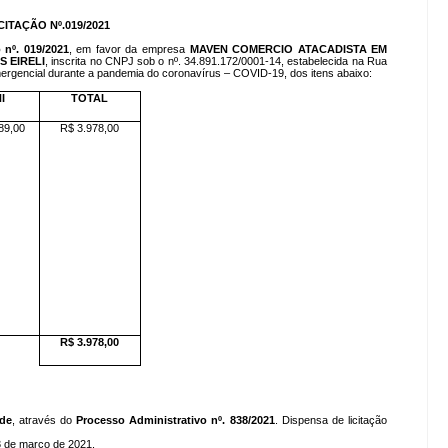
CITAÇÃO Nº.019/2021
 nº. 019/2021
, em favor da empresa
MAVEN COMERCIO ATACADISTA EM
 EIRELI
, inscrita no CNPJ sob o nº. 34.891.172/0001-14, estabelecida na Rua
 emergencial durante a pandemia do coronavírus – COVID-19, dos itens abaixo:
I
TOTAL
89,00
R$ 3.978,00
R$ 3.978,00
úde
, através do
Processo Administrativo nº. 838/2021
. Dispensa de licitação
3 de março de 2021.