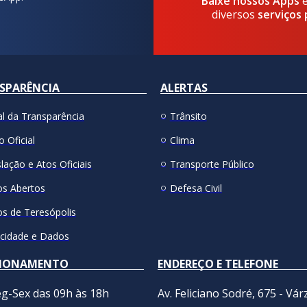
Baixe nossos Apps
diversos
serviços 
SPARÊNCIA
ALERTAS
al da Transparência
Trânsito
o Oficial
Clima
lação e Atos Oficiais
Transporte Público
s Abertos
Defesa Civil
s de Teresópolis
acidade e Dados
IONAMENTO
ENDEREÇO E TELEFONE
g-Sex das 09h às 18h
Av. Feliciano Sodré, 675 - Vár