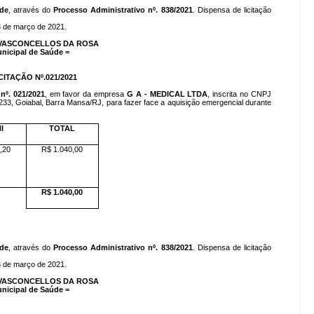
úde
, através do
Processo Administrativo nº. 838/2021
. Dispensa de licitação
3 de março de 2021.
VASCONCELLOS DA ROSA
unicipal de Saúde =
CITAÇÃO Nº.021/2021
nº. 021/2021
, em favor da empresa
G A - MEDICAL LTDA
, inscrita no CNPJ
 233, Goiabal, Barra Mansa/RJ, para fazer face a aquisição emergencial durante
I
TOTAL
,20
R$ 1.040,00
R$ 1.040,00
úde
, através do
Processo Administrativo nº. 838/2021
. Dispensa de licitação
3 de março de 2021.
VASCONCELLOS DA ROSA
unicipal de Saúde =