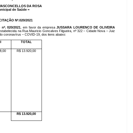
VASCONCELLOS DA ROSA
unicipal de Saúde =
CITAÇÃO Nº.020/2021
 nº. 020/2021
, em favor da empresa
JUSSARA LOURENCO DE OLIVEIRA
estabelecida na Rua Mauricio Goncalves Filgueira, nº 322 – Cidade Nova – Juiz
do coronavírus – COVID-19, dos itens abaixo:
I
TOTAL
8,00
R$ 13.920,00
R$ 13.920,00