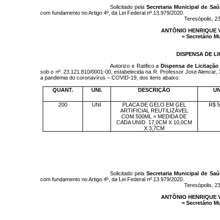
Solicitado pela
Secretaria Municipal de Sa
com fundamento no Artigo 4º, da Lei Federal nº.13.979/2020.
Teresópolis, 2
ANTÔNIO HENRIQUE 
= Secretário M
DISPENSA DE LI
Autorizo e Ratifico a
Dispensa de Licitação 
sob o nº. 23.121.810/0001-00, estabelecida na R. Professor Jose Alencar,
a pandemia do coronavírus – COVID-19, dos itens abaixo:
QUANT.
UNI.
DESCRIÇÃO
UN
200
UNI
PLACA DE GELO EM GEL
R$ 5
ARTIFICIAL REUTILIZÁVEL
COM 500ML = MEDIDA DE
CADA UNID. 17,0CM X 10,0CM
X 3,7CM
Solicitado pela
Secretaria Municipal de Sa
com fundamento no Artigo 4º, da Lei Federal nº.13.979/2020.
Teresópolis, 2
ANTÔNIO HENRIQUE 
= Secretário M