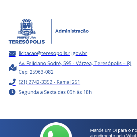
licitacao@teresopolis.rj.gov.br
Av. Feliciano Sodré, 595 - Várzea, Teresópolis – RJ
Cep: 25963-082
(21) 2742-3352 - Ramal 251
Segunda a Sexta das 09h às 18h
Mande um Oi para o no
atendimento pelo What