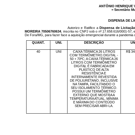
ANTÔNIO HENRIQUE 
= Secretário M
DISPENSA DE LI
Autorizo e Ratifico a
Dispensa de Licitação
MOREIRA 70506760634
, inscrita no CNPJ sob o nº.17.658.616/0001-57, 
De Fora/MG, para fazer face a aquisição emergencial durante a pandemia 
QUANT.
UNI.
DESCRIÇÃO
UN
40
UNI
CAIXA TÉRMICA 26 LITROS
R$ 34
COM TERMÔMETRO DIGITAL -
50 + 70ºC; A CAIXA TÉRMICA 26
LITROS COM TERMÔMETRO
DIGITAL É FABRICADA EM
PLÁSTICO DE ALTA
RESISTÊNCIA E
INTERNAMENTE REVESTIDA
DE POLIURETANO, INCLUSIVE
NA TAMPA, FACILITANDO O
SEU ISOLAMENTO TÉRMICO.
POSSUI UM TERMÔMETRO
EXTERNO QUE MOSTRA A
TEMPERATURA ATUAL, MÍNIMA
E MÁXIMA DO CONTEÚDO
SEM PRECISAR ABRI-LA.