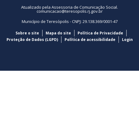
Atualizado pela Assessoria de Comunicação Social.
comunicacao@teresopolis.rj.gov.br
Município de Teresópolis - CNPJ: 29.138.369/0001-47
Sobre o site
Mapa do site
Política de Privacidade
Proteção de Dados (LGPD)
Política de acessibilidade
Login