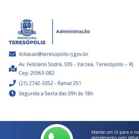
licitacao@teresopolis.rj.gov.br
Av. Feliciano Sodré, 595 - Várzea, Teresópolis – RJ
Cep: 25963-082
(21) 2742-3352 - Ramal 251
Segunda a Sexta das 09h às 18h
Mande um Oi para o no
atendimento pelo What