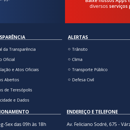
Baixe nossos Apps
diversos
serviços 
SPARÊNCIA
ALERTAS
al da Transparência
Trânsito
o Oficial
Clima
lação e Atos Oficiais
Transporte Público
s Abertos
Defesa Civil
s de Teresópolis
acidade e Dados
IONAMENTO
ENDEREÇO E TELEFONE
g-Sex das 09h às 18h
Av. Feliciano Sodré, 675 - Vár