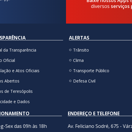
Baixe nossos Apps
diversos
serviços 
SPARÊNCIA
ALERTAS
al da Transparência
Trânsito
o Oficial
Clima
lação e Atos Oficiais
Transporte Público
s Abertos
Defesa Civil
s de Teresópolis
acidade e Dados
IONAMENTO
ENDEREÇO E TELEFONE
g-Sex das 09h às 18h
Av. Feliciano Sodré, 675 - Vár