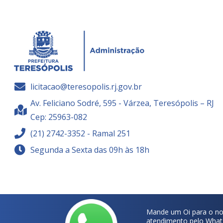
licitacao@teresopolis.rj.gov.br
Av. Feliciano Sodré, 595 - Várzea, Teresópolis – RJ
Cep: 25963-082
(21) 2742-3352 - Ramal 251
Segunda a Sexta das 09h às 18h
Mande um Oi para o no
atendimento pelo What