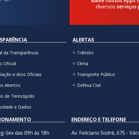
Baixe nossos Apps
diversos
serviços 
SPARÊNCIA
ALERTAS
al da Transparência
Trânsito
o Oficial
Clima
lação e Atos Oficiais
Transporte Público
s Abertos
Defesa Civil
s de Teresópolis
acidade e Dados
IONAMENTO
ENDEREÇO E TELEFONE
g-Sex das 09h às 18h
Av. Feliciano Sodré, 675 - Vár