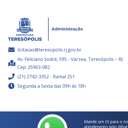
licitacao@teresopolis.rj.gov.br
Av. Feliciano Sodré, 595 - Várzea, Teresópolis – RJ
Cep: 25963-082
(21) 2742-3352 - Ramal 251
Segunda a Sexta das 09h às 18h
Mande um Oi para o no
atendimento pelo What