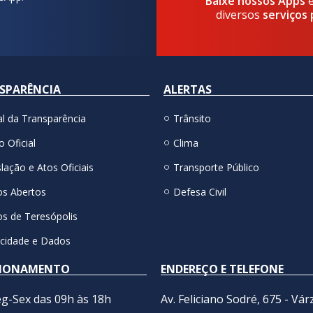
Baixe nossos Apps
diversos
serviços 
SPARÊNCIA
ALERTAS
al da Transparência
Trânsito
o Oficial
Clima
lação e Atos Oficiais
Transporte Público
s Abertos
Defesa Civil
s de Teresópolis
acidade e Dados
IONAMENTO
ENDEREÇO E TELEFONE
g-Sex das 09h às 18h
Av. Feliciano Sodré, 675 - Vár