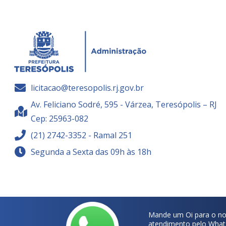
licitacao@teresopolis.rj.gov.br
Av. Feliciano Sodré, 595 - Várzea, Teresópolis – RJ
Cep: 25963-082
(21) 2742-3352 - Ramal 251
Segunda a Sexta das 09h às 18h
Mande um Oi para o no
atendimento pelo What