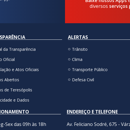
Baixe nossos Apps
diversos
serviços 
SPARÊNCIA
ALERTAS
al da Transparência
Trânsito
o Oficial
Clima
lação e Atos Oficiais
Transporte Público
s Abertos
Defesa Civil
s de Teresópolis
acidade e Dados
IONAMENTO
ENDEREÇO E TELEFONE
g-Sex das 09h às 18h
Av. Feliciano Sodré, 675 - Vár