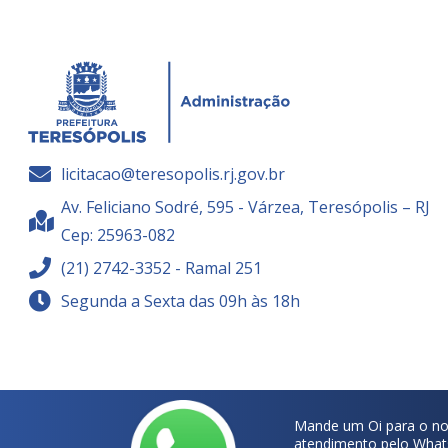
licitacao@teresopolis.rj.gov.br
Av. Feliciano Sodré, 595 - Várzea, Teresópolis – RJ
Cep: 25963-082
(21) 2742-3352 - Ramal 251
Segunda a Sexta das 09h às 18h
Mande um Oi para o no
atendimento pelo What