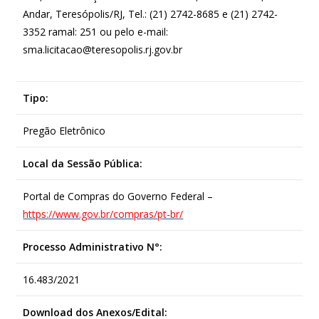
Andar, Teresópolis/RJ, Tel.: (21) 2742-8685 e (21) 2742-
3352 ramal: 251 ou pelo e-mail:
sma.licitacao@teresopolis.rj.gov.br
Tipo:
Pregão Eletrônico
Local da Sessão Pública:
Portal de Compras do Governo Federal –
https://www.gov.br/compras/pt-br/
Processo Administrativo N°:
16.483/2021
Download dos Anexos/Edital: