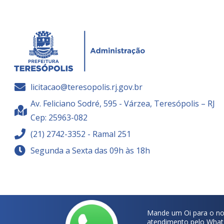
licitacao@teresopolis.rj.gov.br
Av. Feliciano Sodré, 595 - Várzea, Teresópolis – RJ
Cep: 25963-082
(21) 2742-3352 - Ramal 251
Segunda a Sexta das 09h às 18h
Mande um Oi para o no
atendimento pelo What