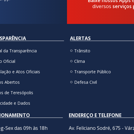
Baixe nossos Apps
diversos
serviços 
SPARÊNCIA
ALERTAS
al da Transparência
Trânsito
o Oficial
Clima
lação e Atos Oficiais
Transporte Público
s Abertos
Defesa Civil
s de Teresópolis
acidade e Dados
IONAMENTO
ENDEREÇO E TELEFONE
g-Sex das 09h às 18h
Av. Feliciano Sodré, 675 - Vár