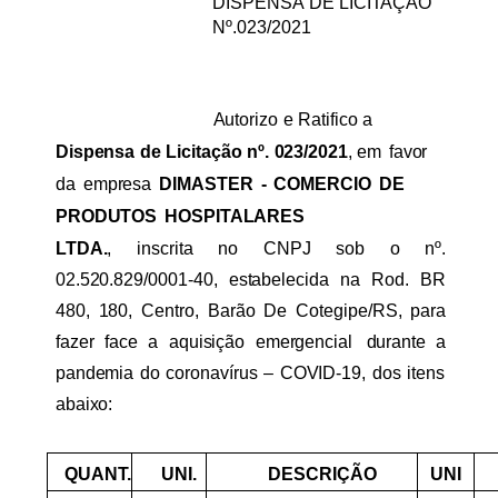
DISPENSA
DE
LICITAÇÃO
Nº.023/2021
Autorizo
e
Ratifico
a
Dispensa
de
Licitação
nº.
023/2021
,
em
favor
da
empresa
DIMASTER
-
COMERCIO
DE
PRODUTOS
HOSPITALARES
LTDA.
,
inscrita
no
CNPJ
sob
o
nº.
02.520.829/0001-40,
estabelecida
na
Rod.
BR
480,
180,
Centro,
Barão
De
Cotegipe/RS,
para
fazer
face
a
aquisição
emergencial
durante
a
pandemia do
coronavírus
–
COVID-19,
dos
itens
abaixo:
QUANT.
UNI.
DESCRIÇÃO
UNI