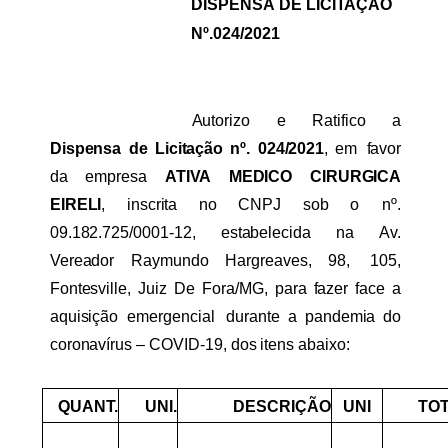
DISPENSA
DE
LICITAÇÃO
Nº.024/2021
Autorizo
e
Ratifico
a
Dispensa
de
Licitação
nº.
024/2021
,
em
favor
da
empresa
ATIVA
MEDICO
CIRURGICA
EIRELI
,
inscrita
no
CNPJ
sob
o
nº.
09.182.725/0001-12,
estabelecida
na
Av.
Vereador
Raymundo
Hargreaves,
98,
105,
Fontesville,
Juiz
De
Fora/MG,
para
fazer
face
a
aquisição
emergencial
durante
a
pandemia do
coronavírus
–
COVID-19,
dos
itens
abaixo:
QUANT.
UNI.
DESCRIÇÃO
UNI
TO