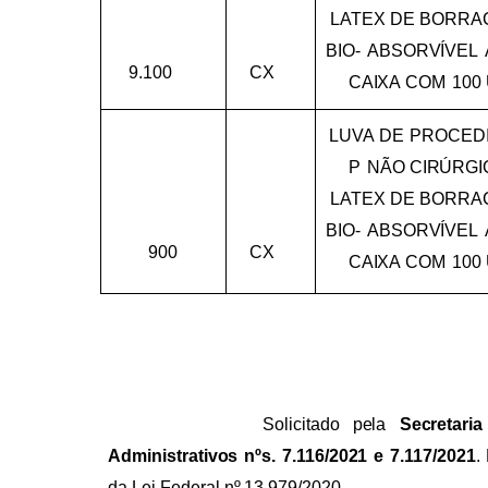
LATEX
DE
BORRA
BIO-
ABSORVÍVEL
9.100
CX
CAIXA
COM
100
LUVA
DE
PROCED
P
NÃO
CIRÚRGI
LATEX
DE
BORRA
BIO-
ABSORVÍVEL
900
CX
CAIXA
COM
100
Solicitado
pela
Secretaria
Administrativos
nºs.
7.116/2021
e
7.117/2021
.
da
Lei
Federal
nº.13.979/2020.