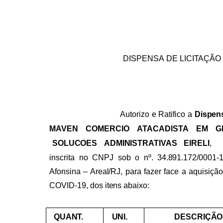
DISPENSA
DE
LICITAÇÃO
Autorizo
e
Ratifico
a
Dispen
MAVEN
COMERCIO
ATACADISTA
EM
G
SOLUCOES
ADMINISTRATIVAS
EIRELI
,
inscrita
no
CNPJ
sob
o
nº.
34.891.172/0001-1
Afonsina
–
Areal/RJ,
para fazer face
a
aquisiçã
COVID-19,
dos
itens
abaixo:
QUANT.
UNI.
DESCRIÇÃO