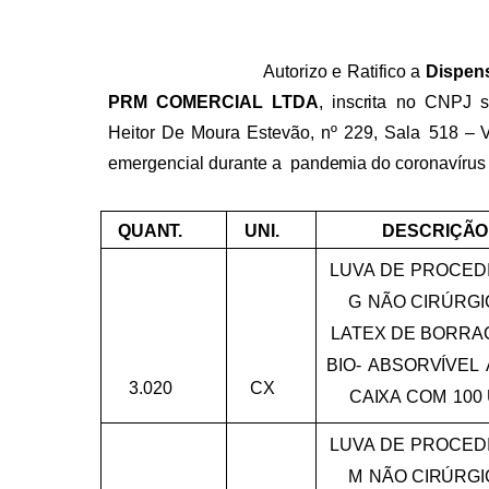
Autorizo
e
Ratifico
a
Dispen
PRM
COMERCIAL
LTDA
,
inscrita
no
CNPJ
Heitor
De
Moura
Estevão,
nº
229,
Sala
518
–
emergencial
durante
a
pandemia
do
coronavírus
QUANT.
UNI.
DESCRIÇÃO
LUVA
DE
PROCED
G
NÃO
CIRÚRGI
LATEX
DE
BORRA
BIO-
ABSORVÍVEL
3.020
CX
CAIXA
COM
100
LUVA
DE
PROCED
M
NÃO
CIRÚRGI