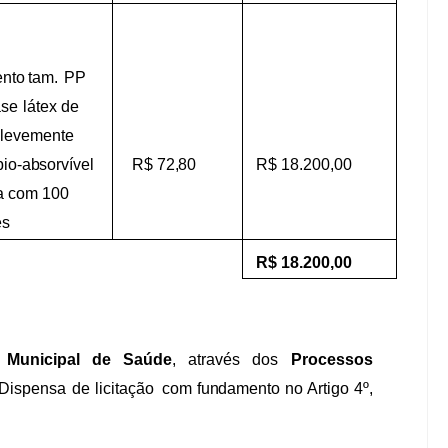
nto
tam.
PP
ase
látex
de
levemente
bio-absorvível
R$
72,80
R$
18.200,00
a
com
100
es
R$
18.200,00
Municipal
de
Saúde
,
através
dos
Processos
Dispensa
de
licitação
com
fundamento
no
Artigo
4º,