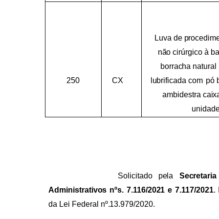
Luva
de
procedime
não
cirúrgico
à
b
borracha natural
250
CX
lubrificada
com
pó
ambidestra
caix
unidad
Solicitado
pela
Secretaria
Administrativos
nºs.
7.116/2021
e
7.117/2021
.
da
Lei
Federal
nº.13.979/2020.