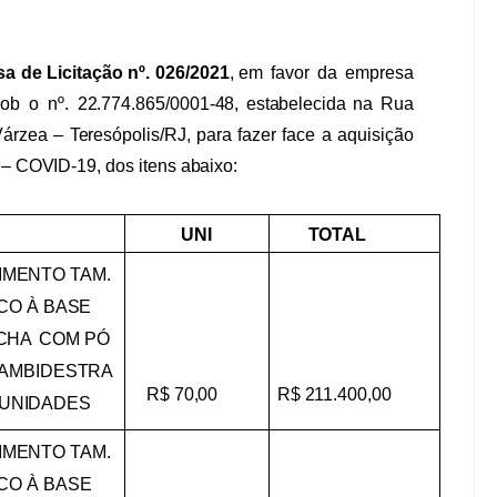
sa
de
Licitação
nº.
026/2021
,
em
favor
da
empresa
sob
o
nº.
22.774.865/0001-48,
estabelecida
na
Rua
Várzea
–
Teresópolis/RJ,
para
fazer
face
a
aquisição
–
COVID-19,
dos
itens
abaixo:
UNI
TOTAL
IMENTO
TAM.
CO
À
BASE
CHA
COM
PÓ
AMBIDESTRA
R$
70,00
R$
211.400,00
UNIDADES
IMENTO
TAM.
CO
À
BASE