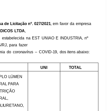
sa
de
Licitação
nº.
027/2021
,
em
favor
da
empresa
DICOS
LTDA
,
,
estabelecida
na
EST
UNIAO
E
INDUSTRIA,
nº
/RJ,
para
fazer
mia
do
coronavírus
–
COVID-19,
dos
itens
abaixo:
UNI
TOTAL
PLO
LÚMEN
RAL PARA
TRIÇÃO
RAL,
LIURETANO,