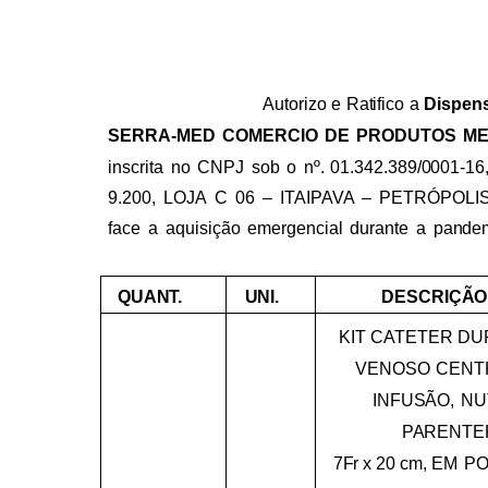
Autorizo
e
Ratifico
a
Dispen
SERRA-MED
COMERCIO
DE
PRODUTOS
ME
inscrita
no
CNPJ
sob
o
nº.
01.342.389/0001-16
9.200,
LOJA
C
06
–
ITAIPAVA
–
PETRÓPOLIS
face
a
aquisição
emergencial
durante
a
pande
QUANT.
UNI.
DESCRIÇÃO
KIT
CATETER
DU
VENOSO
CENT
INFUSÃO,
NU
PARENTE
7Fr
x
20
cm,
EM
PO