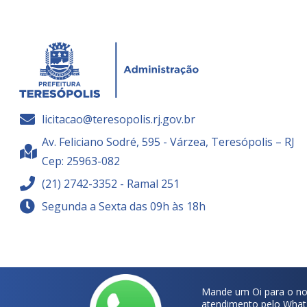
licitacao@teresopolis.rj.gov.br
Av. Feliciano Sodré, 595 - Várzea, Teresópolis – RJ
Cep: 25963-082
(21) 2742-3352 - Ramal 251
Segunda a Sexta das 09h às 18h
Mande um Oi para o no
atendimento pelo What