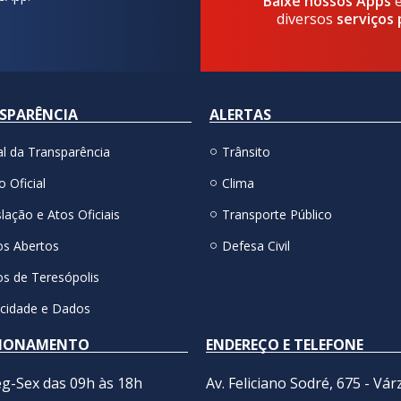
Baixe nossos Apps
diversos
serviços 
SPARÊNCIA
ALERTAS
al da Transparência
Trânsito
o Oficial
Clima
lação e Atos Oficiais
Transporte Público
s Abertos
Defesa Civil
s de Teresópolis
acidade e Dados
IONAMENTO
ENDEREÇO E TELEFONE
g-Sex das 09h às 18h
Av. Feliciano Sodré, 675 - Vár