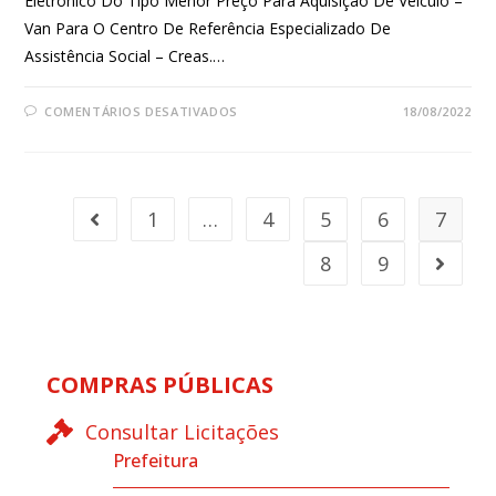
Eletrônico Do Tipo Menor Preço Para Aquisição De Veículo –
Van Para O Centro De Referência Especializado De
Assistência Social – Creas.…
COMENTÁRIOS DESATIVADOS
18/08/2022
1
…
4
5
6
7
8
9
COMPRAS PÚBLICAS
Consultar Licitações
Prefeitura