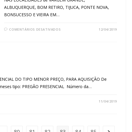
ALBUQUERQUE, BOM RETIRO, TIJUCA, PONTE NOVA,
BONSUCESSO E VIEIRA EM…
COMENTÁRIOS DESATIVADOS
12/04/2019
PRESENCIAL DO TIPO MENOR PREÇO, PARA AQUISIÇÃO De
 24 meses tipo: PREGÃO PRESENCIAL Número da…
11/04/2019
…
80
81
82
83
84
85