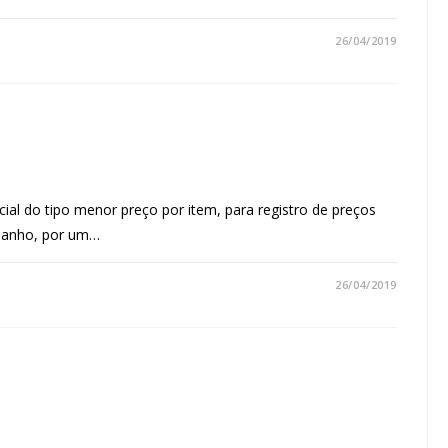
26/04/2019
ial do tipo menor preço por item, para registro de preços
 banho, por um…
26/04/2019